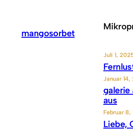
Zum
Inhalt
springen
Mikrop
mangosorbet
Juli 1, 202
Fernlust
Januar 14,
galerie 
aus
Februar 8,
Liebe, 