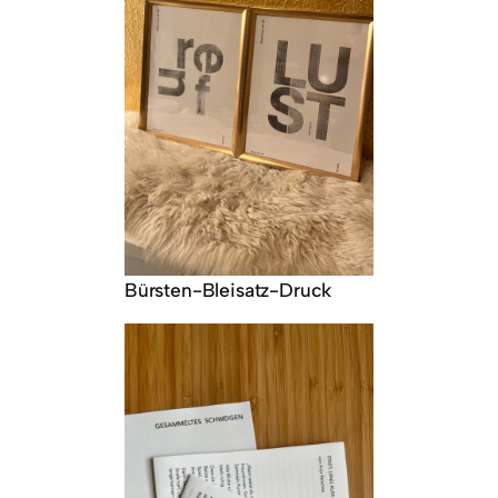
Bürsten-Bleisatz-Druck